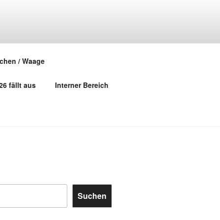
R RUND UM
chen / Waage
6 fällt aus
Interner Bereich
Suchen