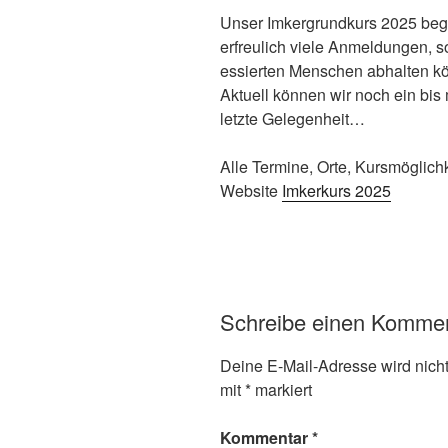
Unser Imk­er­grund­kurs 2025 beg
erfreulich viele Anmel­dun­gen, so
essierten Men­schen abhal­ten kö
Aktuell kön­nen wir noch ein bis
let­zte Gele­gen­heit…
Alle Ter­mine, Orte, Kursmöglich
Web­site
Imk­erkurs 2025
Schreibe einen Komme
Deine E-Mail-Adresse wird nicht 
mit
*
markiert
Kommentar
*