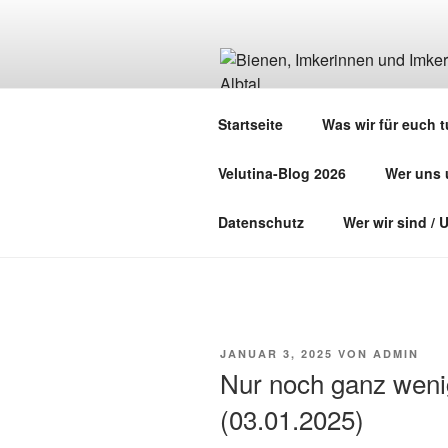
Zum
Inhalt
springen
BIENEN, I
Startseite
Was wir für euch 
DAS ALBTAL
Velutina-Blog 2026
Wer uns u
Imkerverein Albbruck
Datenschutz
Wer wir sind /
VERÖFFENTLICHT
JANUAR 3, 2025
VON
ADMIN
AM
Nur noch ganz wenig
(03.01.2025)