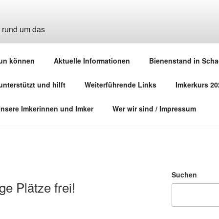
MKERINNEN UND IMKE
tun können
Aktuelle Informationen
Bienenstand in Scha
...
nterstützt und hilft
Weiterführende Links
Imkerkurs 202
 Unsere Imkerinnen und Imker
Wer wir sind / Impressum
Suchen
e Plätze frei!