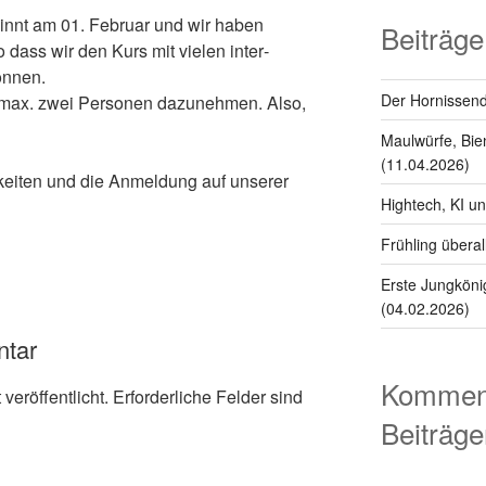
in­nt am 01. Feb­ru­ar und wir haben
Beiträge
 dass wir den Kurs mit vie­len inter­
n­nen.
Der Hornissend
 max. zwei Per­so­n­en dazunehmen. Also,
Maulwürfe, Bie
(11.04.2026)
keit­en und die Anmel­dung auf unser­er
Hightech, KI u
Frühling überal
Erste Jungkönig
(04.02.2026)
ntar
Komment
veröffentlicht.
Erforderliche Felder sind
Beiträge