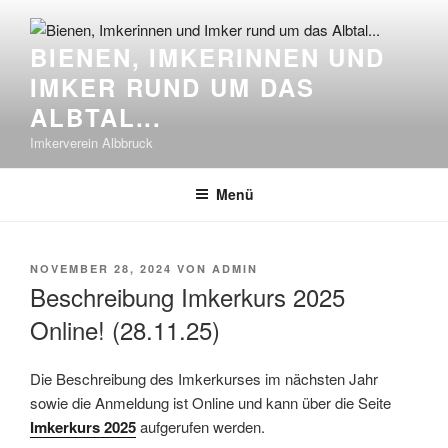
Zum
Inhalt
BIENEN, IMKERINNEN UND
springen
IMKER RUND UM DAS
ALBTAL...
Imkerverein Albbruck
Menü
VERÖFFENTLICHT
NOVEMBER 28, 2024
VON
ADMIN
AM
Beschreibung Imkerkurs 2025
Online! (28.11.25)
Die Beschrei­bung des Imk­erkurs­es im näch­sten Jahr
sowie die Anmel­dung ist Online und kann über die Seite
Imk­erkurs 2025
aufgerufen wer­den.