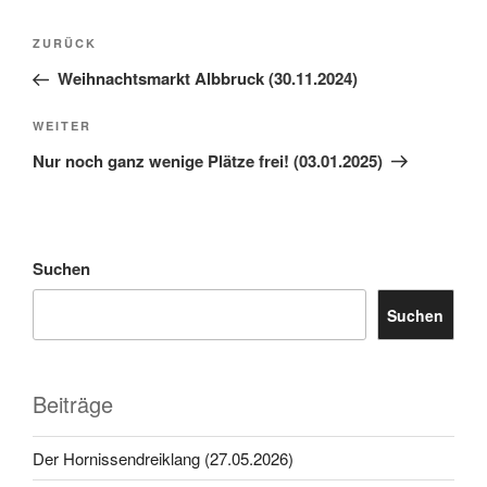
Beitragsnavigation
Vorheriger
ZURÜCK
Beitrag
Weihnachtsmarkt Albbruck (30.11.2024)
Nächster
WEITER
Beitrag
Nur noch ganz wenige Plätze frei! (03.01.2025)
Suchen
Suchen
Beiträge
Der Hornissendreiklang (27.05.2026)