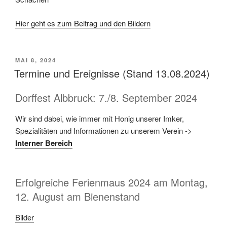
Hier geht es zum Beitrag und den Bildern
VERÖFFENTLICHT
MAI 8, 2024
AM
Termine und Ereignisse (Stand 13.08.2024)
Dorffest Albbruck: 7./8. September 2024
Wir sind dabei, wie immer mit Honig unser­er Imk­er,
Spezial­itäten und Infor­ma­tio­nen zu unserem Vere­in ->
Intern­er Bere­ich
Erfolgreiche Ferienmaus 2024 am Montag,
12. August am Bienenstand
Bilder