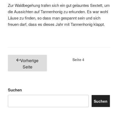
Zur Wald­bege­hung trafen sich ein gut gelauntes Sex­tett, um
die Aus­sicht­en auf Tan­nen­honig zu erkun­den. Es war wohl
Läuse zu find­en, so dass man ges­pan­nt sein und sich
freuen darf, dass es dieses Jahr mit Tan­nen­honig klappt.
Seitennummerierung
Seite
4
Vorherige
der
Seite
Beiträge
Suchen
Suchen