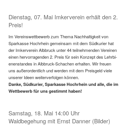
Dienstag, 07. Mai Imkerverein erhält den 2.
Preis!
Im Vere­in­swet­tbe­werb zum The­ma Nach­haltigkeit von
Sparkasse Hochrhein gemein­sam mit dem Süd­kuri­er hat
der Imk­ervere­in Alb­bruck unter 44 teil­nehmenden Vere­inen
einen her­vor­ra­gen­den 2. Preis für sein Konzept des Lehrbi­
enen­standes in Alb­bruck-Schachen erhal­ten. Wir freuen
uns außeror­dentlich und wer­den mit dem Preis­geld viele
unser­er Ideen weit­er­ver­fol­gen kön­nen.
Danke, Süd­kuri­er, Sparkasse Hochrhein und alle, die im
Wet­tbe­werb für uns ges­timmt haben!
Samstag, 18. Mai 14:00 Uhr
Waldbegehung mit Ernst Danner (Bilder)