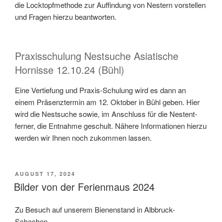
die Lock­topfmeth­ode zur Auffind­ung von Nestern vorstellen
und Fra­gen hierzu beant­worten.
Praxisschulung Nestsuche Asiatische
Hornisse 12.10.24 (Bühl)
Eine Ver­tiefung und Prax­is-Schu­lung wird es dann an
einem Präsen­zter­min am 12. Okto­ber in Bühl geben. Hier
wird die Nest­suche sowie, im Anschluss für die Nes­tent­
fern­er, die Ent­nahme geschult. Nähere Infor­ma­tio­nen hierzu
wer­den wir Ihnen noch zukom­men lassen.
VERÖFFENTLICHT
AUGUST 17, 2024
AM
Bilder von der Ferienmaus 2024
Zu Besuch auf unserem Bienen­stand in Alb­bruck-
Schachen