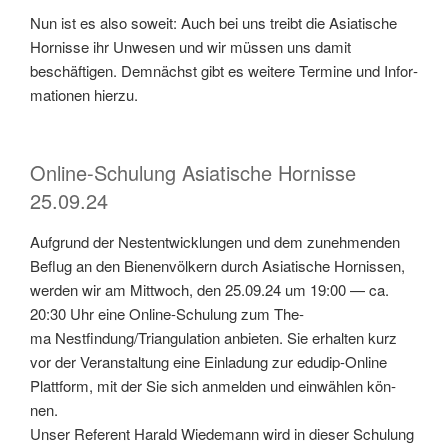
Nun ist es also soweit: Auch bei uns treibt die Asi­atis­che
Hor­nisse ihr Unwe­sen und wir müssen uns damit
beschäfti­gen. Dem­nächst gibt es weit­ere Ter­mine und Infor­
ma­tio­nen hierzu.
Online-Schulung Asiatische Hornisse
25.09.24
Auf­grund der Nes­ten­twick­lun­gen und dem zunehmenden
Beflug an den Bienen­völk­ern durch Asi­atis­che Hor­nissen,
wer­den wir am Mittwoch, den 25.09.24 um 19:00 — ca.
20:30 Uhr eine Online-Schu­lung zum The­
ma Nestfindung/Triangulation anbi­eten. Sie erhal­ten kurz
vor der Ver­anstal­tung eine Ein­ladung zur edudip-Online
Plat­tform, mit der Sie sich anmelden und ein­wählen kön­
nen.
Unser Ref­er­ent Har­ald Wiede­mann wird in dieser Schu­lung