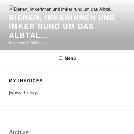
Zum
Inhalt
BIENEN, IMKERINNEN UND
springen
IMKER RUND UM DAS
ALBTAL...
Imkerverein Albbruck
Menü
MY INVOICES
[wpinv_history]
Archive